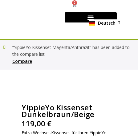
0
Deutsch
English
COMMUNITY & PRESS
“YippieYo Kissenset Magenta/Anthrazit” has been added to
the compare list
Compare
YippieYo Kissenset
Dunkelbraun/Beige
119,00
€
Extra Wechsel-Kissenset für Ihren YippieYo …