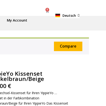
0
Deutsch
English
My Account
Compare
pieYo Kissenset
kelbraun/Beige
,00
€
echsel-Kissenset für Ihren YippieYo …
et in der Farbkombination
raun/Beige für Ihren YippieYo Das Kissenset