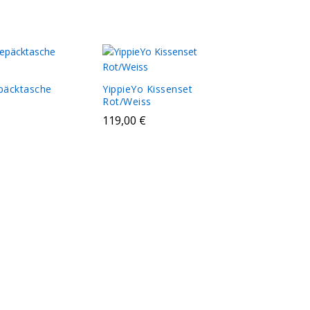
päcktasche
YippieYo Kissenset
Rot/Weiss
119,00
€