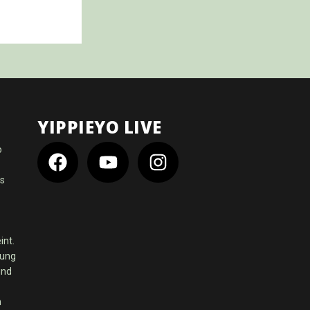
YIPPIEYO LIVE
o
es
int.
dung
und
m