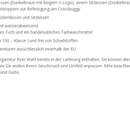
ssen (Dunkelbraun mit beigem Y-Logo), einem Sitzkissen (Dunkelbra
delstoppern zur Befestigung am Crossbuggy
ckenkissen und Sitzkissen
 und wasserabweisend
tes Tuch und ein handelsübliches Farbwaschmittel
x 100 – Klasse I und frei von Schadstoffen
rnituren ausschliesslich innerhalb der EU
tzgarnitur Ihrer Wahl bereits in der Lieferung enthalten. Sie können 
wie Sie wollen Ihrem Geschmack und Umfeld anpassen. Bitte beachten
 und Gurte.