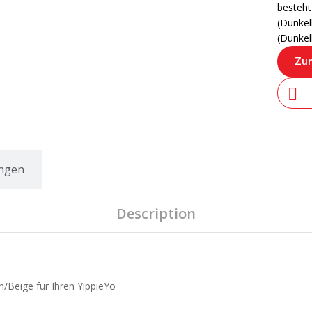
besteht
(Dunkel
(Dunkel
Zum
ngen
Description
/Beige für Ihren YippieYo