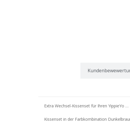
Beschreibung
Kundenbewewertu
Extra Wechsel-Kissenset für Ihren YippieYo …
Kissenset in der Farbkombination Dunkelbraun