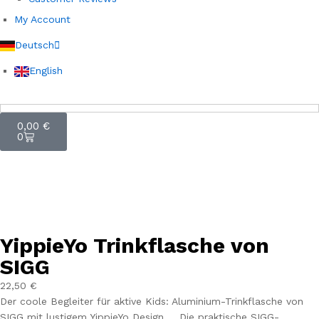
My Account
Deutsch
English
0,00
€
0
YippieYo Trinkflasche von
SIGG
22,50
€
Der coole Begleiter für aktive Kids: Aluminium-Trinkflasche von
SIGG mit lustigem YippieYo Design … Die praktische SIGG-