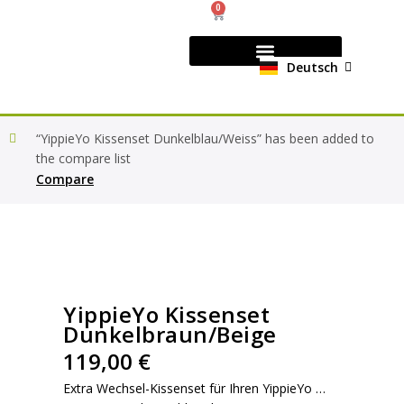
0
Deutsch
English
COMMUNITY & PRESS
“YippieYo Kissenset Dunkelblau/Weiss” has been added to
the compare list
Compare
YippieYo Kissenset
Dunkelbraun/Beige
119,00
€
Extra Wechsel-Kissenset für Ihren YippieYo …