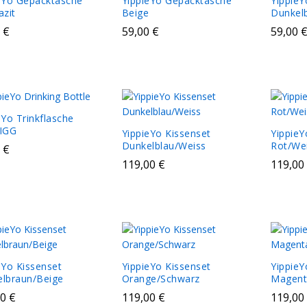
eYo Gepäcktasche
YippieYo Gepäcktasche
Yippie
azit
Beige
Dunkel
0
0
€
€
59,00
59,00
€
€
59,00
59,00
eYo Trinkflasche
IGG
YippieYo Kissenset
YippieY
Dunkelblau/Weiss
Rot/We
0
0
€
€
119,00
119,00
€
€
119,00
119,00
eYo Kissenset
YippieYo Kissenset
YippieY
lbraun/Beige
Orange/Schwarz
Magent
00
00
€
€
119,00
119,00
€
€
119,00
119,00