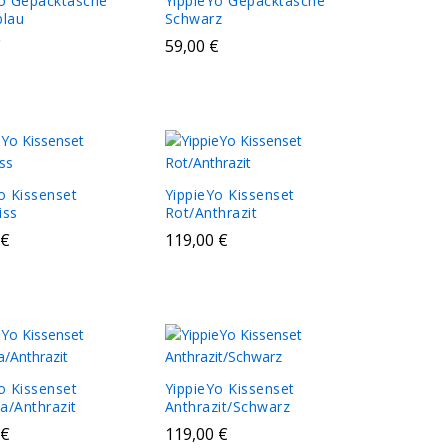
Yo Gepäcktasche
YippieYo Gepäcktasche
blau
Schwarz
€
€
59,00
59,00
€
€
o Kissenset
YippieYo Kissenset
iss
Rot/Anthrazit
€
€
119,00
119,00
€
€
o Kissenset
YippieYo Kissenset
a/Anthrazit
Anthrazit/Schwarz
€
€
119,00
119,00
€
€