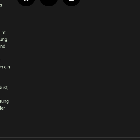
es
int.
dung
und
m
ch ein
dukt,
rtung
der