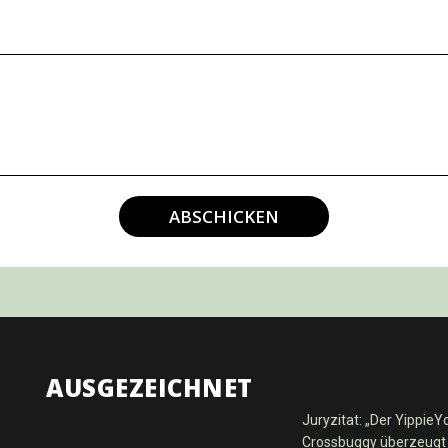
ABSCHICKEN
AUSGEZEICHNET
Juryzitat: „Der YippieY
Crossbuggy überzeugt