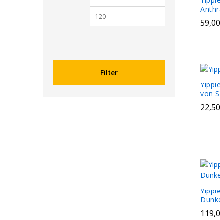
Yippi
Anthr
59,0
59,0
Filter
Yippi
von S
22,5
22,5
Yippi
Dunke
119,
119,