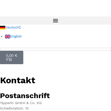
Deutsch
English
0,00
€
0
Kontakt
Postanschrift
YippieYo GmbH & Co. KG
Schießstättstr. 10