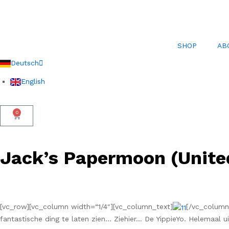
SHOP
AB
Deutsch
English
0
Jack’s Papermoon (Unit
[vc_row][vc_column width=“1/4″][vc_column_text]
[/vc_column_
fantastische ding te laten zien… Ziehier… De YippieYo. Helemaal u