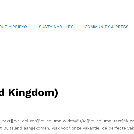
OUT YIPPIEYO
SUSTAINABILITY
COMMUNITY & PRESS
ed Kingdom)
text][/vc_column][vc_column width=“3/4″][vc_column_text]“Ik zal 
it Duitsland aangekomen, vlak voor onze vakantie, de perfecte vak